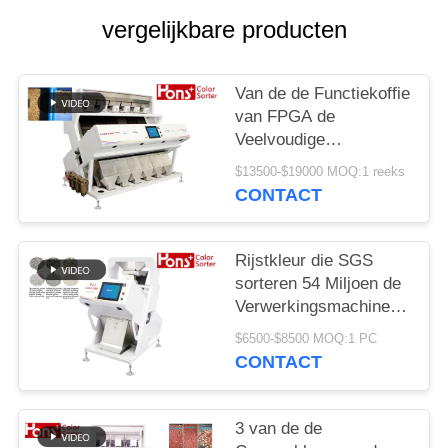
vergelijkbare producten
Van de de Functiekoffie
van FPGA de
Veelvoudige
Sorteermachine van de
$13500-$19000 MOQ:1 reeks
de Bonenkleur
CONTACT
Rijstkleur die SGS
sorteren 54 Miljoen de
Verwerkingsmachine
van de Pixelseparator
$6500-$8500 MOQ:1 PC
CONTACT
3 van de de