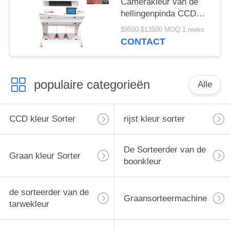
Camerakleur van de
hellingenpinda CCD
van de de
$9500-$13500 MOQ:1 reeks
Sorteerdersmachine de
CONTACT
Veelvoudige Functie
populaire categorieën
Alle
CCD kleur Sorter
rijst kleur sorter
De Sorteerder van de
Graan kleur Sorter
boonkleur
de sorteerder van de
Graansorteermachine
tarwekleur