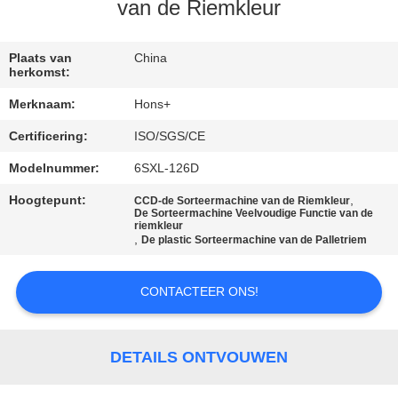
CONTACTEER
van de Riemkleur
ONS
Plaats van
China
herkomst:
VERZOEK
Merknaam:
Hons+
OM
Certificering:
ISO/SGS/CE
EEN
Modelnummer:
6SXL-126D
CITAAT
Hoogtepunt:
,
CCD-de Sorteermachine van de Riemkleur
De Sorteermachine Veelvoudige Functie van de
SITEMAP
riemkleur
,
De plastic Sorteermachine van de Palletriem
PRIVACY
CONTACTEER ONS!
POLICY
DETAILS ONTVOUWEN