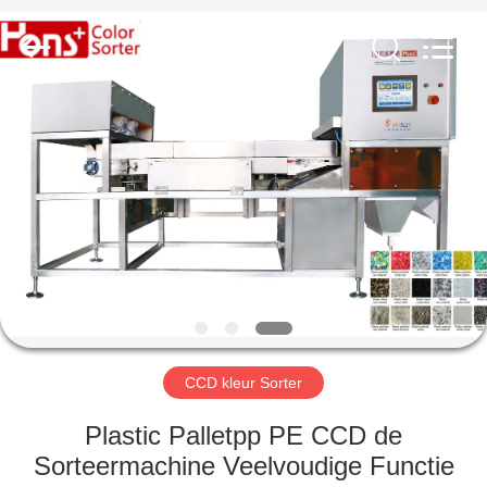
Hongshi
Optoelectronic
High-
tech
Co.,Ltd.
All
Rights
Reserved.
HUIS
PRODUCTEN
ONGEVEER
ONS
FABRIEKSREIS
CCD kleur Sorter
KWALITEITSCONTROLE
Plastic Palletpp PE CCD de
Sorteermachine Veelvoudige Functie