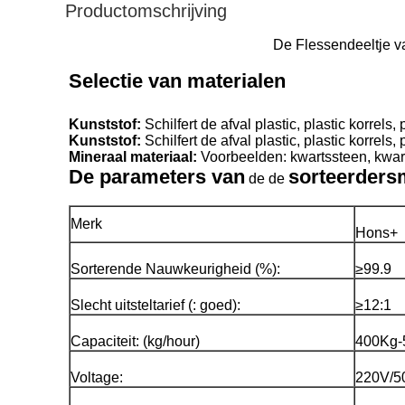
Productomschrijving
De Flessendeeltje v
Selectie van materialen
Kunststof:
Kunststof:
Mineraal materiaal:
 Voorbeelden: kwartssteen, kwart
De parameters van
sorteerders
de de
Merk
Hons+
Sorterende Nauwkeurigheid (%):
≥99.9
Slecht uitsteltarief (: goed):
≥12:1
Capaciteit: (kg/hour)
400Kg-
Voltage:
220V/5