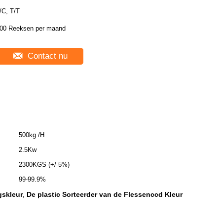
/C, T/T
00 Reeksen per maand
Contact nu
500kg /H
2.5Kw
2300KGS (+/-5%)
99-99.9%
gskleur
De plastic Sorteerder van de Flessenccd Kleur
,