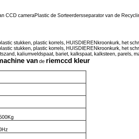
an CCD cameraPlastic de Sorteerdersseparator van de Recycli
szand, kaliumveldspaat, bariet, kalkspaat, kalksteen, parels, m
machine van
riem
ccd kleur
de
500Kg
0Hz