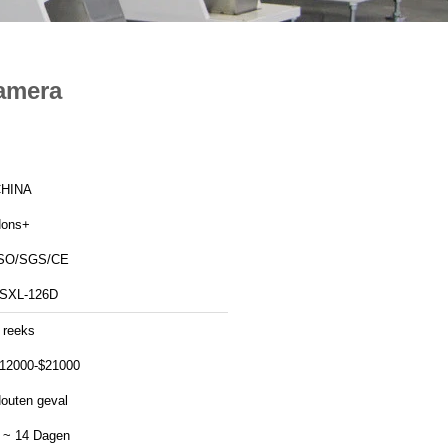
Camera
HINA
ons+
SO/SGS/CE
SXL-126D
 reeks
12000-$21000
outen geval
 ~ 14 Dagen