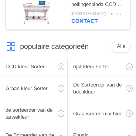
hellingenpinda CCD
van de de
$9500-$13500 MOQ:1 reeks
Sorteerdersmachine de
CONTACT
Veelvoudige Functie
populaire categorieën
Alle
CCD kleur Sorter
rijst kleur sorter
De Sorteerder van de
Graan kleur Sorter
boonkleur
de sorteerder van de
Graansorteermachine
tarwekleur
De Sorteerder van de
Plastic