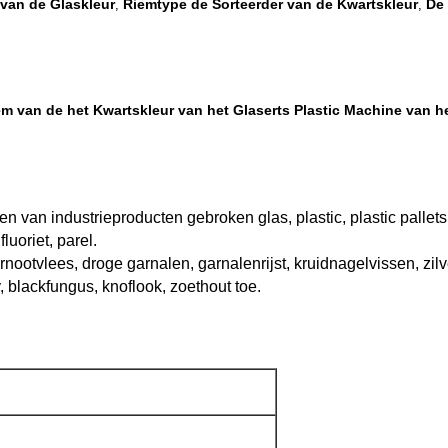
 van de Glaskleur
Riemtype de Sorteerder van de Kwartskleur
De
,
,
m van de het Kwartskleur van het Glaserts Plastic Machine van 
 van industrieproducten gebroken glas, plastic, plastic pallets, s
luoriet, parel.
ootvlees, droge garnalen, garnalenrijst, kruidnagelvissen, zilv
 blackfungus, knoflook, zoethout toe.