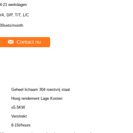
4-21 werkdagen
/A, D/P, T/T, L/C
00sets/month
Contact nu
Geheel lichaam 304 roestvrij staal
Hoog rendement Lage Kosten
≤5.5KW
Verstrekt
8-15t/hours