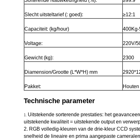
Sorterende Nauwkeurigheid (%):
≥99.9
Slecht uitsteltarief (: goed):
≥12:1
Capaciteit: (kg/hour)
400Kg-
Voltage:
220V/5
Gewicht (kg):
2300
Diamension/Grootte (L*W*H) mm
2920*1
Pakket:
Houten
Technische parameter
Uitstekende sorterende prestaties: het geavanceer
1.
uitstekende kwaliteit = uitstekende output en verwer
2. RGB volledig-kleuren van de drie-kleur CCD syst
snelheid de lineaire en prima aangepaste cameralens 