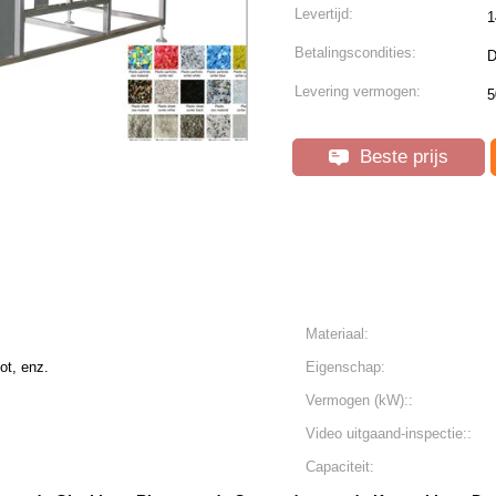
Levertijd:
1
Betalingscondities:
D
Levering vermogen:
5
Beste prijs
Materiaal:
ot, enz.
Eigenschap:
Vermogen (kW)::
Video uitgaand-inspectie::
Capaciteit: