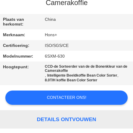
CONTACTEER
Camerakoffie
ONS
Plaats van
China
herkomst:
VERZOEK
Merknaam:
Hons+
OM
Certificering:
ISO/SGS/CE
EEN
Modelnummer:
6SXM-630
CITAAT
Hoogtepunt:
CCD-de Sorteerder van de de Bonenkleur van de
Camerakoffie
,
,
SITEMAP
Intelligente Beeldkoffie Bean Color Sorter
8.0T/H koffie Bean Color Sorter
PRIVACY
CONTACTEER ONS!
POLICY
DETAILS ONTVOUWEN