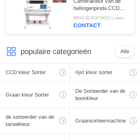
Camerakleur van de
hellingenpinda CCD
van de de
$9500-$13500 MOQ:1 reeks
Sorteerdersmachine de
CONTACT
Veelvoudige Functie
populaire categorieën
Alle
CCD kleur Sorter
rijst kleur sorter
De Sorteerder van de
Graan kleur Sorter
boonkleur
de sorteerder van de
Graansorteermachine
tarwekleur