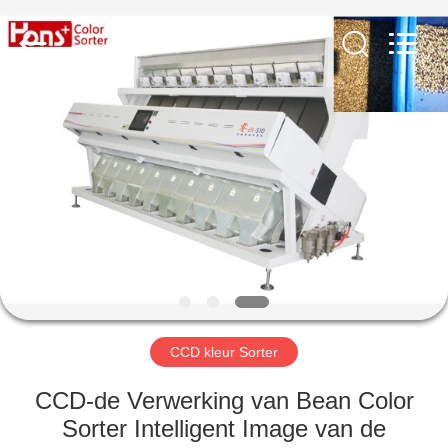
Hongshi
Optoelectronic
High-
tech
Co.,Ltd.
All
Rights
Reserved.
HUIS
PRODUCTEN
ONGEVEER
ONS
FABRIEKSREIS
CCD kleur Sorter
KWALITEITSCONTROLE
CCD-de Verwerking van Bean Color
Sorter Intelligent Image van de