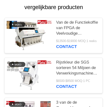
vergelijkbare producten
Van de de Functiekoffie
van FPGA de
Veelvoudige
Sorteermachine van de
$13500-$19000 MOQ:1 reeks
de Bonenkleur
CONTACT
Rijstkleur die SGS
sorteren 54 Miljoen de
Verwerkingsmachine
van de Pixelseparator
$6500-$8500 MOQ:1 PC
CONTACT
3 van de de