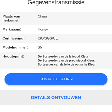
CONTACTEER
Gegevenstransmissie
ONS
Plaats van
China
herkomst:
VERZOEK
Merknaam:
Hons+
OM
Certificering:
ISO/SGS/CE
EEN
Modelnummer:
S5
CITAAT
Hoogtepunt:
,
De Sorteerder van de lelieccd Kleur
,
De Sorteerder van de precisieccd Kleur
SITEMAP
Sorteerder van de lelie de optische Kleur
CONTACTEER ONS!
PRIVACY
POLICY
DETAILS ONTVOUWEN