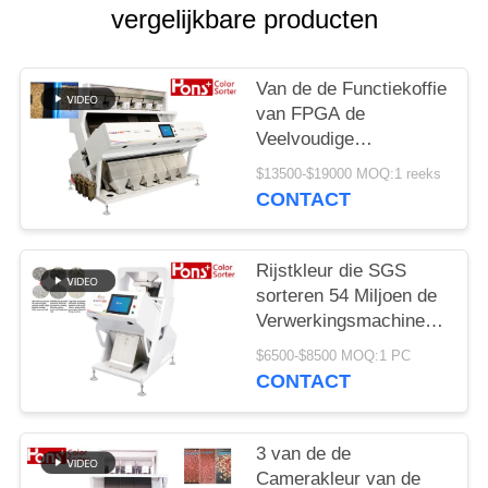
vergelijkbare producten
Van de de Functiekoffie
van FPGA de
Veelvoudige
Sorteermachine van de
$13500-$19000 MOQ:1 reeks
de Bonenkleur
CONTACT
Rijstkleur die SGS
sorteren 54 Miljoen de
Verwerkingsmachine
van de Pixelseparator
$6500-$8500 MOQ:1 PC
CONTACT
3 van de de
Camerakleur van de