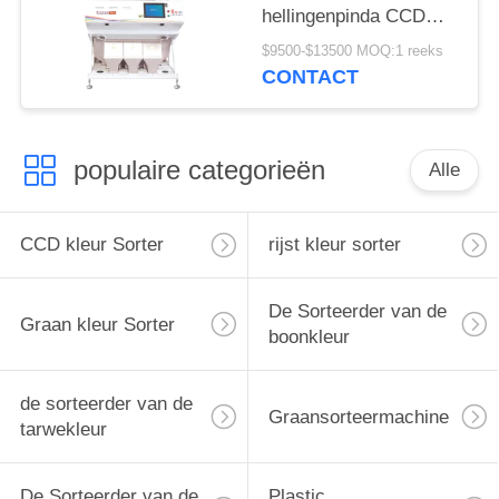
hellingenpinda CCD
van de de
$9500-$13500 MOQ:1 reeks
Sorteerdersmachine de
CONTACT
Veelvoudige Functie
populaire categorieën
Alle
CCD kleur Sorter
rijst kleur sorter
De Sorteerder van de
Graan kleur Sorter
boonkleur
de sorteerder van de
Graansorteermachine
tarwekleur
De Sorteerder van de
Plastic