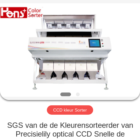
Hongshi
Optoelectronic
High-
tech
Co.,Ltd.
All
Rights
Reserved.
HUIS
PRODUCTEN
ONGEVEER
ONS
FABRIEKSREIS
CCD kleur Sorter
KWALITEITSCONTROLE
SGS van de de Kleurensorteerder van
Precisielily optical CCD Snelle de