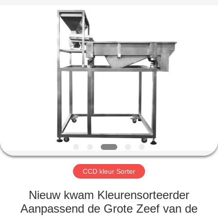
Hongshi
Optoelectronic
High-
tech
Co.,Ltd.
All
Rights
Reserved.
HUIS
PRODUCTEN
ONGEVEER
ONS
FABRIEKSREIS
CCD kleur Sorter
KWALITEITSCONTROLE
Nieuw kwam Kleurensorteerder
Aanpassend de Grote Zeef van de