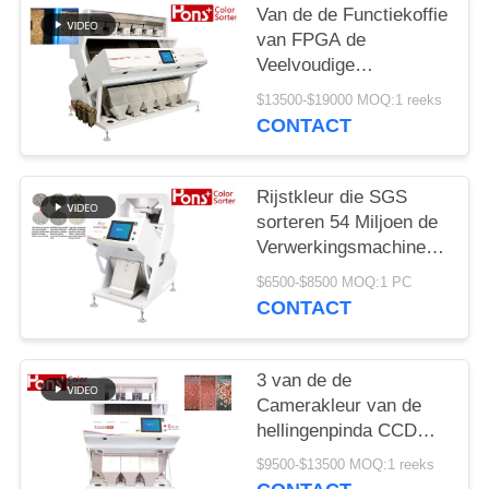
Van de de Functiekoffie
van FPGA de
Veelvoudige
Sorteermachine van de
$13500-$19000 MOQ:1 reeks
de Bonenkleur
CONTACT
Rijstkleur die SGS
sorteren 54 Miljoen de
Verwerkingsmachine
van de Pixelseparator
$6500-$8500 MOQ:1 PC
CONTACT
3 van de de
Camerakleur van de
hellingenpinda CCD
van de de
$9500-$13500 MOQ:1 reeks
Sorteerdersmachine de