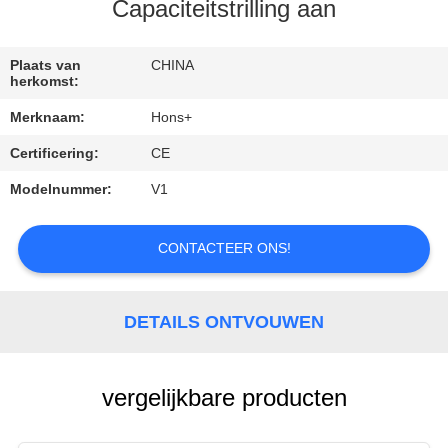
CONTACTEER
Capaciteitstrilling aan
ONS
Plaats van
CHINA
herkomst:
VERZOEK
Merknaam:
Hons+
OM
Certificering:
CE
EEN
Modelnummer:
V1
CITAAT
CONTACTEER ONS!
SITEMAP
PRIVACY
DETAILS ONTVOUWEN
POLICY
vergelijkbare producten