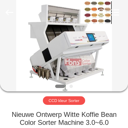
Hongshi
Optoelectronic
High-
tech
Co.,Ltd.
All
Rights
Reserved.
HUIS
PRODUCTEN
ONGEVEER
ONS
FABRIEKSREIS
CCD kleur Sorter
KWALITEITSCONTROLE
Nieuwe Ontwerp Witte Koffie Bean
Color Sorter Machine 3.0~6.0