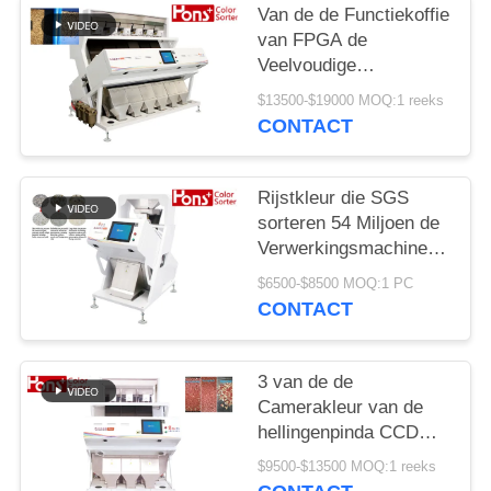
Van de de Functiekoffie
van FPGA de
Veelvoudige
Sorteermachine van de
$13500-$19000 MOQ:1 reeks
de Bonenkleur
CONTACT
Rijstkleur die SGS
sorteren 54 Miljoen de
Verwerkingsmachine
van de Pixelseparator
$6500-$8500 MOQ:1 PC
CONTACT
3 van de de
Camerakleur van de
hellingenpinda CCD
van de de
$9500-$13500 MOQ:1 reeks
Sorteerdersmachine de