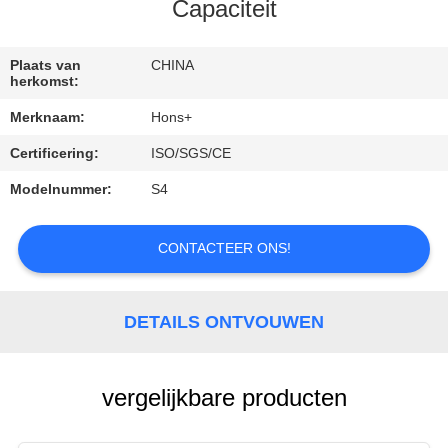
CONTACTEER
Capaciteit
ONS
Plaats van
CHINA
herkomst:
VERZOEK
Merknaam:
Hons+
OM
Certificering:
ISO/SGS/CE
EEN
Modelnummer:
S4
CITAAT
CONTACTEER ONS!
SITEMAP
PRIVACY
DETAILS ONTVOUWEN
POLICY
vergelijkbare producten