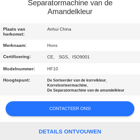
CONTACTEER
Separatormachine van de
ONS
Amandelkleur
VERZOEK
Plaats van
Anhui China
herkomst:
OM
Merknaam:
Hons
EEN
Certificering:
CE、 SGS、ISO9001
CITAAT
Modelnummer:
HF10
SITEMAP
Hoogtepunt:
,
De Sorteerder van de korrelkleur
,
Korrelsorteermachine
De Separatormachine van de amandelkleur
PRIVACY
CONTACTEER ONS!
POLICY
DETAILS ONTVOUWEN