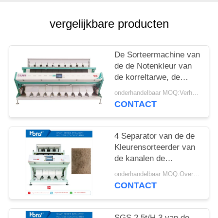
vergelijkbare producten
De Sorteermachine van
de de Notenkleur van
de korreltarwe, de
Separatormachine van
onderhandelbaar MOQ:Verhandelbaar
de Amandelkleur
CONTACT
4 Separator van de de
Kleurensorteerder van
de kanalen de
Economische Sesam
onderhandelbaar MOQ:Overeen te komen
CONTACT
SGS 2.5t/H 3 van de