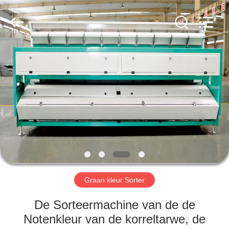
Hongshi
Optoelectronic
High-
tech
Co.,Ltd.
All
Rights
Reserved.
HUIS
PRODUCTEN
ONGEVEER
ONS
FABRIEKSREIS
Graan kleur Sorter
KWALITEITSCONTROLE
De Sorteermachine van de de
Notenkleur van de korreltarwe, de