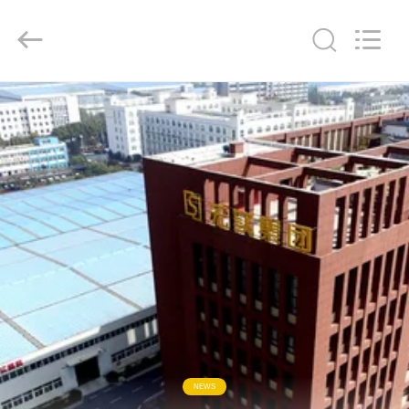
Hongshi
Optoelectronic
High-
tech
Co.,Ltd.
All
Rights
Reserved.
HUIS
PRODUCTEN
ONGEVEER
ONS
FABRIEKSREIS
KWALITEITSCONTROLE
NEWS