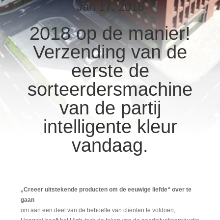
CONTACTEER
Jan 17, 2018
ONS
2018 op de manier!
Verzending van de
VERZOEK
OM
eerste de
EEN
sorteerdersmachine
CITAAT
van de partij
intelligente kleur
SITEMAP
vandaag.
PRIVACY
POLICY
„Creeer uitstekende producten om de eeuwige liefde“ over te
gaan
om aan een deel van de behoefte van cliënten te voldoen,