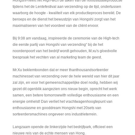
Hongshi-heeft het High-tech de taken van de noodsituatieproductie
tijdens het de Lentefestival aan verzending op de tijd, ondertussen
waarborg de hoogte - kwaliteit van elk productieproces bereikt. De
beroeps en de dienst het bewustzijn van Hongshi zorgt van het
maximaliseren van het voordeel van de cliënt ervoor.
Bij 9:08 am vandaag, inspireerde de ceremonie van de High-tech
die eerste partij van Hongshi van verzending“ bij de het
noordenpoort van het bedrijf wordt gehouden, M.xu's gloedvolle
toespraak het vechten van al marketing team de geest.
Mr.Xu beklemtoonden dat er meer thanthousandsorteerder
machinesset van verzending over de hele wereld van hier dit jaar
zal zijn, en voor het gemeenschappelijke doel nodig, hebben wij
gezet dit ogenblik aangezien ons nieuw begin, oprecht het werk
samen, een betere tomorrowwith volledige enthousiasme en een
energie omhelst! Dan verliet het vrachtwagenhoogtepunt van
enthousiasme en gooddream Hongshi met 20sets van
sorteerdersmachines ongeveer ons industrieterrein.
Langzaam opende de linkerzijde het bedrijfpark, officieel een
nieuwe reis van de echte mensen van Hong.